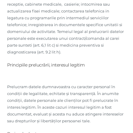
receptie, cabinete medicale, casierie; intocmirea sau
actualizarea fisei medicale; contactarea telefonica in
legatura cu programarile prin intermediul serviciilor
telefonice; inregistrarea in documentele specifice unitatii si
domeniului de activitate. Temeiul legal al prelucrarii datelor
personale este executarea unui contract/comanda al carei
parte sunteti (art. 6,1 lit c) si medicina preventiva si
diagnosticarea (art. 9.2 lit h).
Principiile prelucrării, interesul legitim
Prelucram datele dumnavoastra cu caracter personal în
condiții de legalitate, echitate și transparență. În anumite
condiții, datele personale ale clienților pot fi prelucrate în
interes legitim. În aceste cazuri interesul legitim a fost
documentat, evaluat și acesta nu aduce atingere intereselor
sau drepturilor și libertăților persoanei tale.